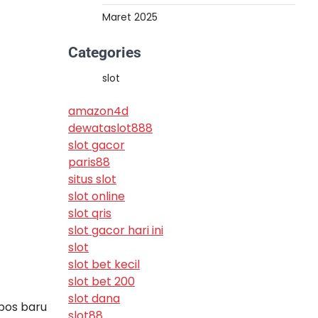
Maret 2025
Categories
slot
amazon4d
dewataslot888
slot gacor
paris88
situs slot
slot online
slot qris
slot gacor hari ini
slot
slot bet kecil
slot bet 200
slot dana
pos baru
slot88