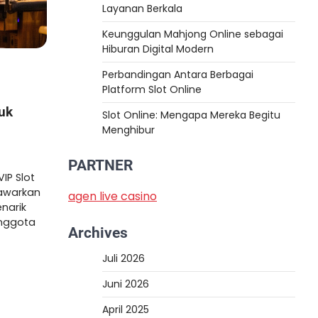
Layanan Berkala
Keunggulan Mahjong Online sebagai
Hiburan Digital Modern
Perbandingan Antara Berbagai
Platform Slot Online
uk
Slot Online: Mengapa Mereka Begitu
Menghibur
PARTNER
IP Slot
nawarkan
agen live casino
narik
anggota
Archives
Juli 2026
Juni 2026
April 2025